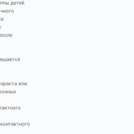
уппы детей
очного
же
х
после
решается
озраста или
аконных
тактного
 контактного