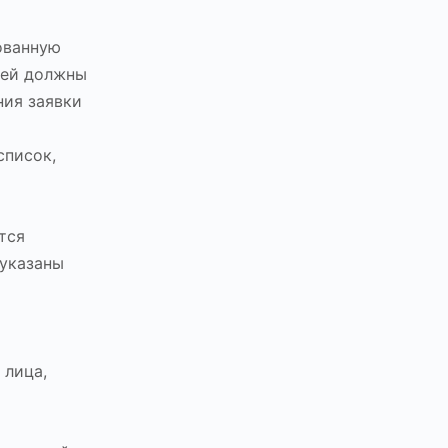
ованную
тей должны
ния заявки
список,
тся
 указаны
 лица,