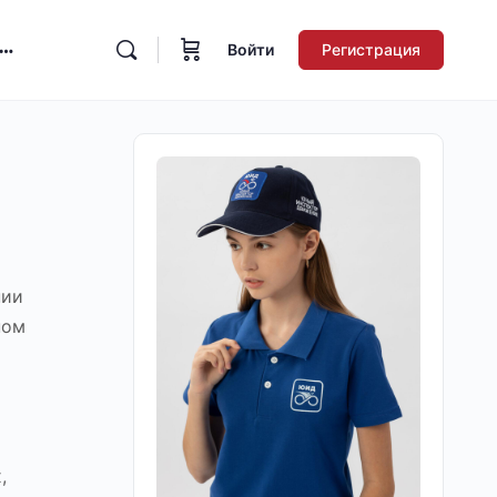
Войти
Регистрация
нии
ном
,