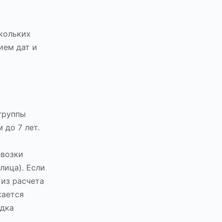
кольких
ием дат и
группы
 до 7 лет.
евозки
лица). Если
из расчета
кается
адка