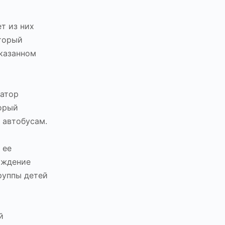
т из них
оторый
казанном
затор
торый
 автобусам.
 ее
ождение
руппы детей
й