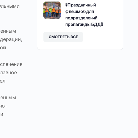
🚦Праздничный
рульными
флешмоб для
подразделений
пропаганды БДД🚦
женным
СМОТРЕТЬ ВСЕ
едерации,
кой
еспечения
Главное
ел
женным
но-
ии