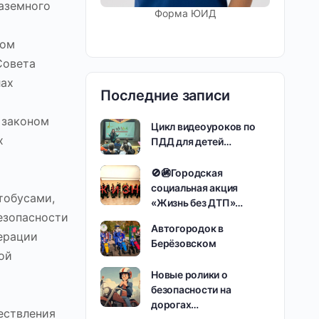
аземного
Форма ЮИД
ном
Совета
лах
Последние записи
 законом
Цикл видеоуроков по
х
ПДД для детей…
🚫🚳Городская
социальная акция
тобусами,
«Жизнь без ДТП»…
езопасности
Автогородок в
ерации
Берёзовском
ой
Новые ролики о
безопасности на
дорогах…
ествления