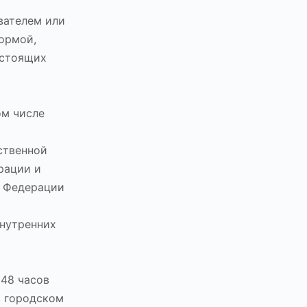
вателем или
ормой,
астоящих
ом числе
ственной
рации и
й Федерации
нутренних
 48 часов
в городском