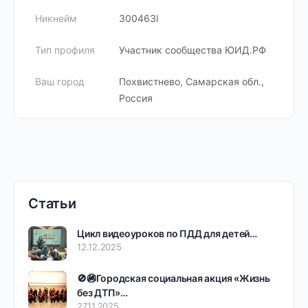
Никнейм
300463l
Тип профиля
Участник сообщества ЮИД.РФ
Ваш город
Похвистнево, Самарская обл.,
Россия
Статьи
Цикл видеоуроков по ПДД для детей…
12.12.2025
🚫🚳Городская социальная акция «Жизнь
без ДТП»…
27.11.2025