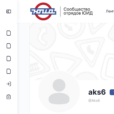
Лен
aks6
@Aks6