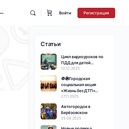
Войти
Регистрация
Статьи
Цикл видеоуроков по
ПДД для детей…
12.12.2025
🚫🚳Городская
социальная акция
«Жизнь без ДТП»…
27.11.2025
Автогородок в
Берёзовском
25.09.2025
Новые ролики о