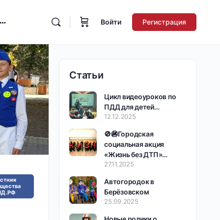
Войти
Регистрация
Статьи
Цикл видеоуроков по
ПДД для детей…
12.12.2025
🚫🚳Городская
социальная акция
«Жизнь без ДТП»…
27.11.2025
астник
Автогородок в
бщества
Берёзовском
Д.РФ
25.09.2025
Новые ролики о