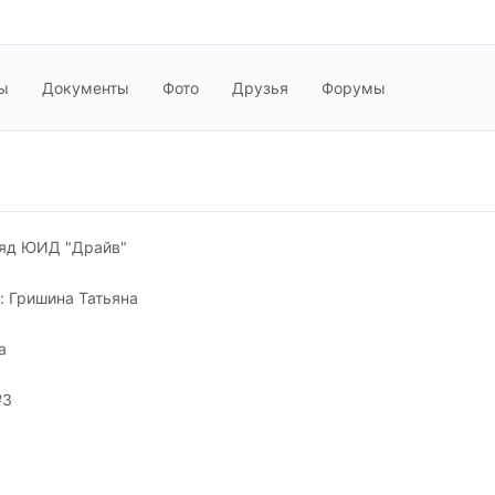
ы
Документы
Фото
Друзья
Форумы
ряд ЮИД "Драйв"
: Гришина Татьяна
а
№3