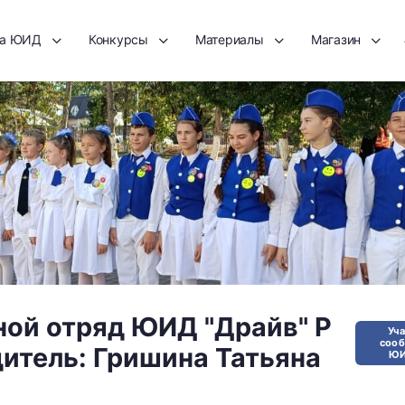
та ЮИД
Конкурсы
Материалы
Магазин
ой отряд ЮИД "Драйв" Р
Уч
соо
итель: Гришина Татьяна
ЮИ