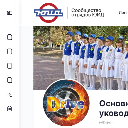
Лен
Основн
уковод
@Drive