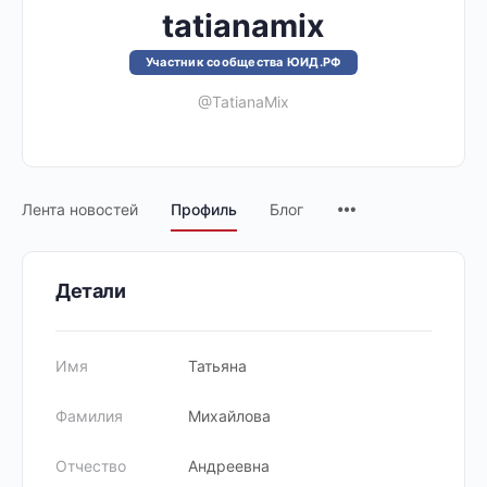
tatianamix
Участник сообщества ЮИД.РФ
@TatianaMix
Лента новостей
Профиль
Блог
Детали
Имя
Татьяна
Фамилия
Михайлова
Отчество
Андреевна