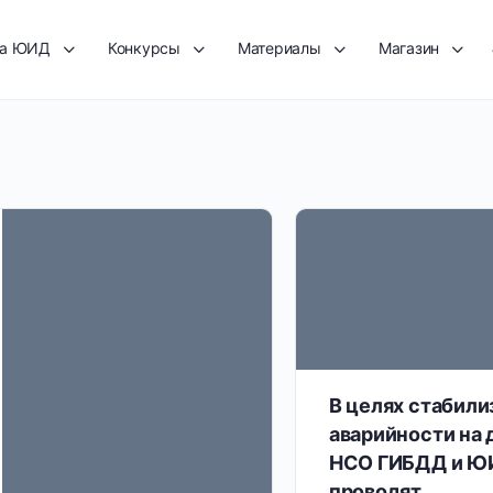
та ЮИД
Конкурсы
Материалы
Магазин
В целях стабили
аварийности на 
НСО ГИБДД и Ю
проводят