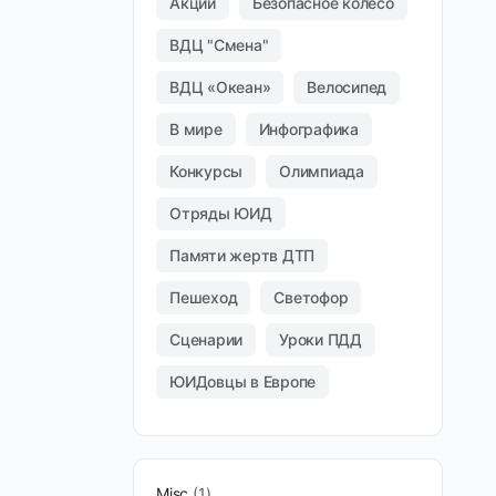
Акции
Безопасное колесо
ВДЦ "Смена"
ВДЦ «Океан»
Велосипед
В мире
Инфографика
Конкурсы
Олимпиада
Отряды ЮИД
Памяти жертв ДТП
Пешеход
Светофор
Сценарии
Уроки ПДД
ЮИДовцы в Европе
Misc
1