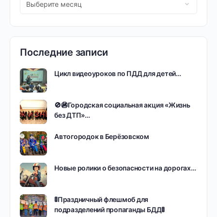
Последние записи
Цикл видеоуроков по ПДД для детей…
🚫🚳Городская социальная акция «Жизнь
без ДТП»…
Автогородок в Берёзовском
Новые ролики о безопасности на дорогах…
🚦Праздничный флешмоб для
подразделений пропаганды БДД🚦