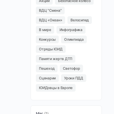
Акции
Безопасное колесо
ВДЦ "Смена"
ВДЦ «Океан»
Велосипед
В мире
Инфографика
Конкурсы
Олимпиада
Отряды ЮИД
Памяти жертв ДТП
Пешеход
Светофор
Сценарии
Уроки ПДД
ЮИДовцы в Европе
Misc
1