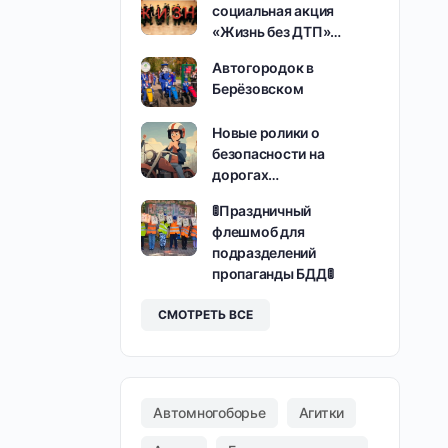
социальная акция
«Жизнь без ДТП»…
Автогородок в
Берёзовском
Новые ролики о
безопасности на
дорогах…
🚦Праздничный
флешмоб для
подразделений
пропаганды БДД🚦
СМОТРЕТЬ ВСЕ
Автомногоборье
Агитки