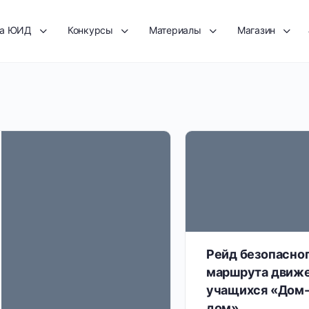
та ЮИД
Конкурсы
Материалы
Магазин
Рейд безопасно
маршрута движ
учащихся «Дом-
дом»