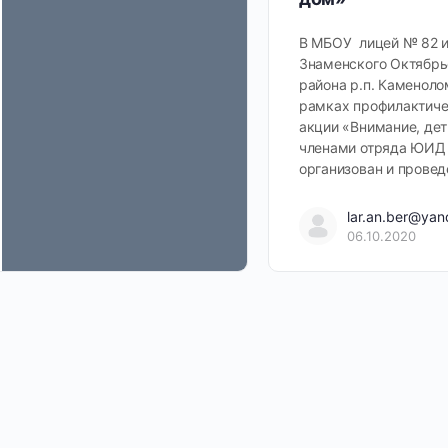
В МБОУ лицей № 82 и
Знаменского Октябрь
района р.п. Каменоло
рамках профилактич
акции «Внимание, дет
членами отряда ЮИД
организован и прове
lar.an.ber@yan
06.10.2020