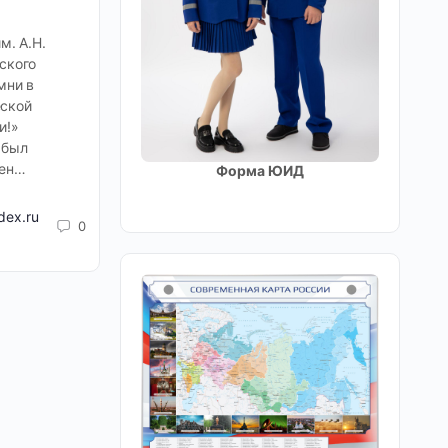
м. А.Н.
ского
мни в
еской
и!»
 был
ден…
Форма ЮИД
dex.ru
0