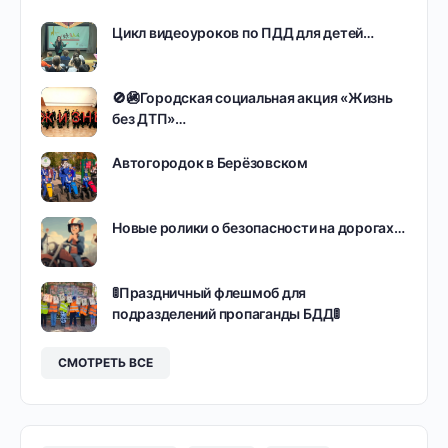
Цикл видеоуроков по ПДД для детей…
🚫🚳Городская социальная акция «Жизнь
без ДТП»…
Автогородок в Берёзовском
Новые ролики о безопасности на дорогах…
🚦Праздничный флешмоб для
подразделений пропаганды БДД🚦
СМОТРЕТЬ ВСЕ