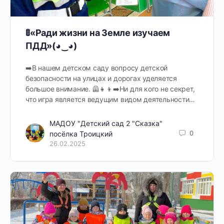
🚦«Ради жизни на Земле изучаем
ПДД»(◕‿◕)
➡️В нашем детском саду вопросу детской
безопасности на улицах и дорогах уделяется
большое внимание. 🦺👧👦➡️Ни для кого не секрет,
что игра является ведущим видом деятельности…
МАДОУ "Детский сад 2 "Сказка"
0
посёлка Троицкий
26.02.2025