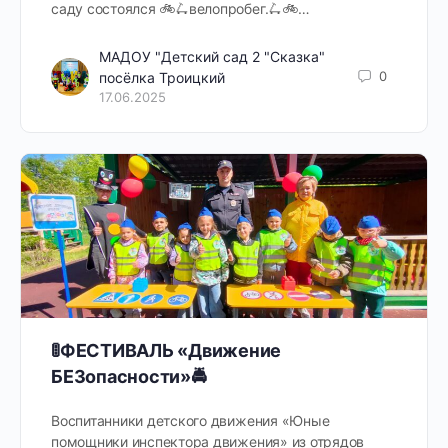
саду состоялся 🚲🛴велопробег.🛴🚲…
МАДОУ "Детский сад 2 "Сказка"
0
посёлка Троицкий
17.06.2025
🚦ФЕСТИВАЛЬ «Движение
БЕЗопасности»🚔
Воспитанники детского движения «Юные
помощники инспектора движения» из отрядов