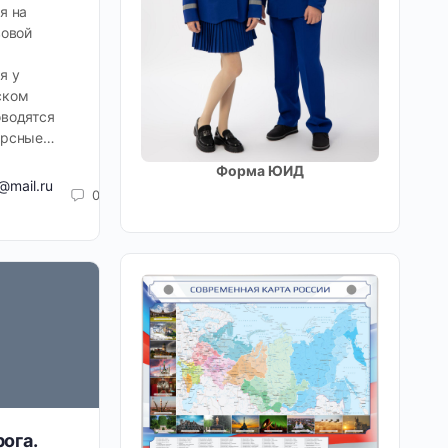
я на
вовой
я у
ском
оводятся
урсные…
Форма ЮИД
@mail.ru
0
ога.