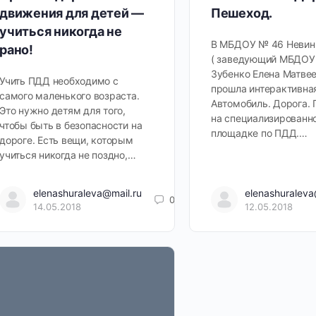
движения для детей —
Пешеход.
учиться никогда не
В МБДОУ № 46 Неви
рано!
( заведующий МБДОУ
Зубенко Елена Матвее
Учить ПДД необходимо с
прошла интерактивная
самого маленького возраста.
Автомобиль. Дорога.
Это нужно детям для того,
на специализированн
чтобы быть в безопасности на
площадке по ПДД.…
дороге. Есть вещи, которым
учиться никогда не поздно,…
elenashuraleva@mail.ru
elenashuraleva
0
14.05.2018
12.05.2018