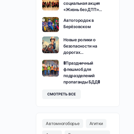
социальная акция
«Жизнь без ДТП»…
Автогородок в
Берёзовском
Новые ролики о
безопасности на
дорогах…
🚦Праздничный
флешмоб для
подразделений
пропаганды БДД🚦
СМОТРЕТЬ ВСЕ
Автомногоборье
Агитки