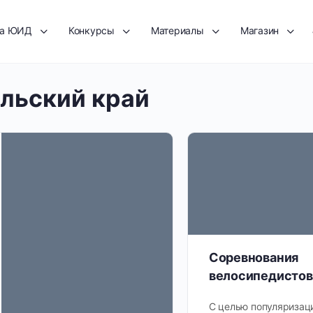
та ЮИД
Конкурсы
Материалы
Магазин
льский край
Соревнования
велосипедистов
С целью популяризац