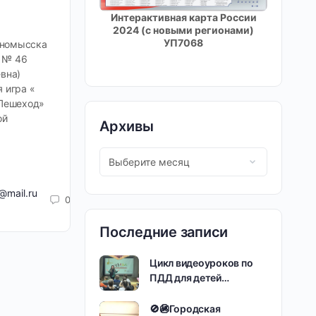
Интерактивная карта России
2024 (с новыми регионами)
УП7068
нномысска
 № 46
вна)
 игра «
 Пешеход»
ой
Архивы
@mail.ru
0
Последние записи
Цикл видеоуроков по
ПДД для детей…
🚫🚳Городская