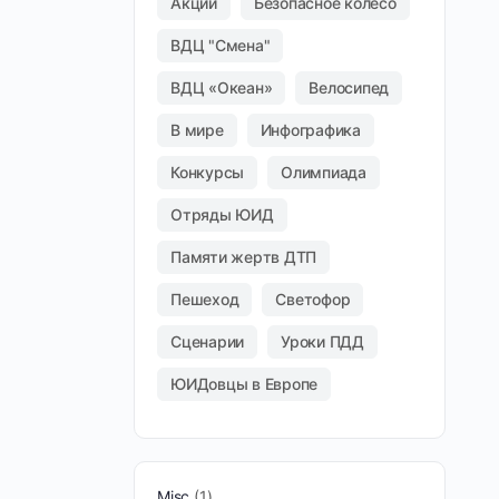
Акции
Безопасное колесо
ВДЦ "Смена"
ВДЦ «Океан»
Велосипед
В мире
Инфографика
Конкурсы
Олимпиада
Отряды ЮИД
Памяти жертв ДТП
Пешеход
Светофор
Сценарии
Уроки ПДД
ЮИДовцы в Европе
Misc
1