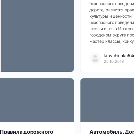
безопасного поведени
дороге, развития пра
культуры и ценности
безопасного поведени
школьников в Ипатов
городском округе пр
мастер классы, конк
kravchienko54
25.10.2018
Правила дорожного
Автомобиль. Дор