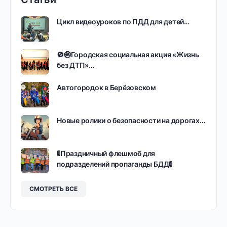
Цикл видеоуроков по ПДД для детей…
🚫🚳Городская социальная акция «Жизнь
без ДТП»…
Автогородок в Берёзовском
Новые ролики о безопасности на дорогах…
🚦Праздничный флешмоб для
подразделений пропаганды БДД🚦
СМОТРЕТЬ ВСЕ