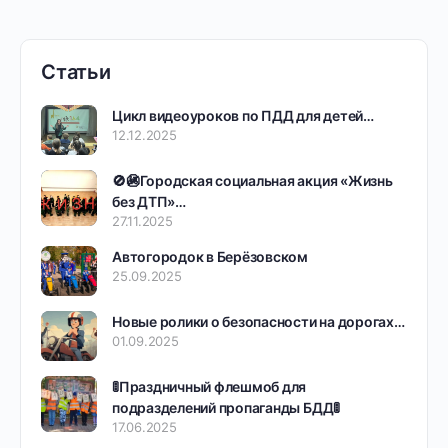
Статьи
Цикл видеоуроков по ПДД для детей…
12.12.2025
🚫🚳Городская социальная акция «Жизнь
без ДТП»…
27.11.2025
Автогородок в Берёзовском
25.09.2025
Новые ролики о безопасности на дорогах…
01.09.2025
🚦Праздничный флешмоб для
подразделений пропаганды БДД🚦
17.06.2025