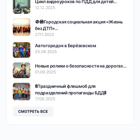
Цикл видеоуроков по ПДД для детей…
12.12.2025
🚫🚳Городская социальная акция «Жизнь
без ДТП»…
27.11.2025
Автогородок в Берёзовском
25.09.2025
Новые ролики о безопасности на дорогах…
01.09.2025
🚦Праздничный флешмоб для
подразделений пропаганды БДД🚦
17.06.2025
СМОТРЕТЬ ВСЕ