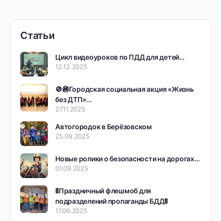
Статьи
Цикл видеоуроков по ПДД для детей…
12.12.2025
🚫🚳Городская социальная акция «Жизнь
без ДТП»…
27.11.2025
Автогородок в Берёзовском
25.09.2025
Новые ролики о безопасности на дорогах…
01.09.2025
🚦Праздничный флешмоб для
подразделений пропаганды БДД🚦
17.06.2025