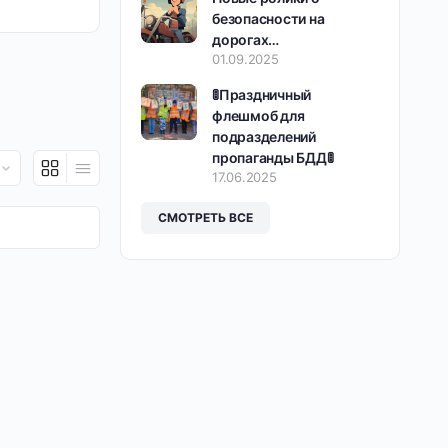
безопасности на
дорогах…
01.09.2025
🚦Праздничный
флешмоб для
подразделений
пропаганды БДД🚦
17.06.2025
СМОТРЕТЬ ВСЕ