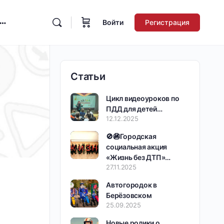
Войти
Регистрация
Статьи
Цикл видеоуроков по
ПДД для детей…
12.12.2025
🚫🚳Городская
социальная акция
«Жизнь без ДТП»…
27.11.2025
Автогородок в
Берёзовском
25.09.2025
Новые ролики о