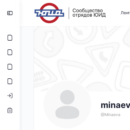
Лен
minae
@Minaeva