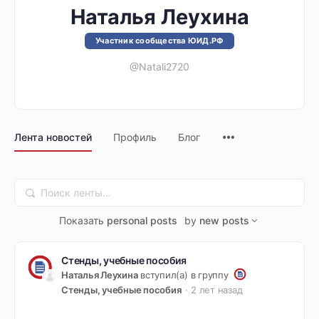
Наталья Леухина
Участник сообщества ЮИД.РФ
@Natali2720
Лента новостей
Профиль
Блог
Поиск
ленты…
Показать
personal posts
by
new posts
Стенды, учебные пособия
Наталья Леухина
вступил(а) в группу
Стенды, учебные пособия
2 лет назад