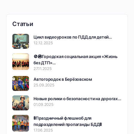
Статьи
Цикл видеоуроков по ПДД для детей…
12.12.2025
🚫🚳Городская социальная акция «Жизнь
без ДТП»…
27.11.2025
Автогородок в Берёзовском
25.09.2025
Новые ролики о безопасности на дорогах…
01.09.2025
🚦Праздничный флешмоб для
подразделений пропаганды БДД🚦
17.06.2025