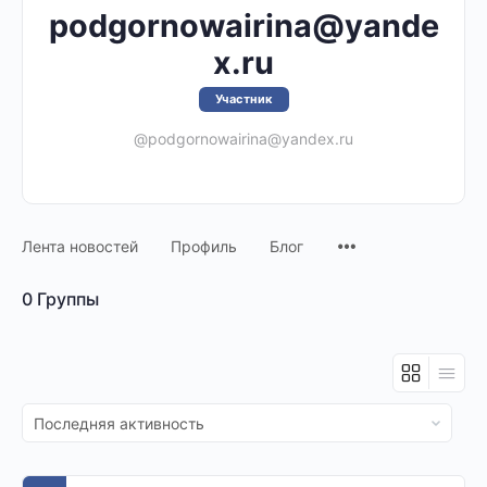
podgornowairina@yande
x.ru
Участник
@podgornowairina@yandex.ru
Лента новостей
Профиль
Блог
0
Группы
Сортировать
по: