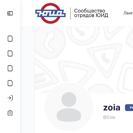
Лен
zoia
У
@Zoia