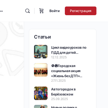
Войти
Регистрация
Статьи
Цикл видеоуроков по
ПДД для детей…
12.12.2025
🚫🚳Городская
социальная акция
«Жизнь без ДТП»…
27.11.2025
Автогородок в
Берёзовском
25.09.2025
Новые ролики о