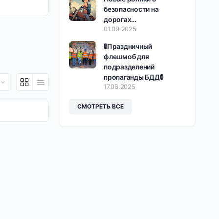
безопасности на
дорогах…
01.09.2025
🚦Праздничный
флешмоб для
подразделений
пропаганды БДД🚦
17.06.2025
СМОТРЕТЬ ВСЕ