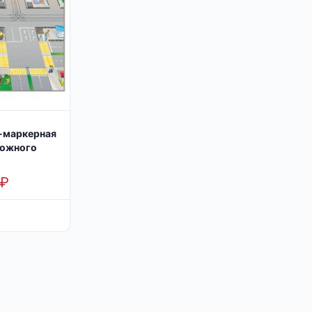
-маркерная
рожного
₽