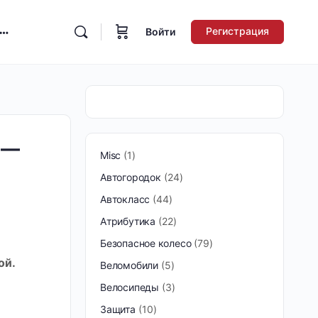
Регистрация
Войти
 —
Misc
1
Автогородок
24
Автокласс
44
Атрибутика
22
Безопасное колесо
79
ой.
Веломобили
5
Велосипеды
3
Защита
10