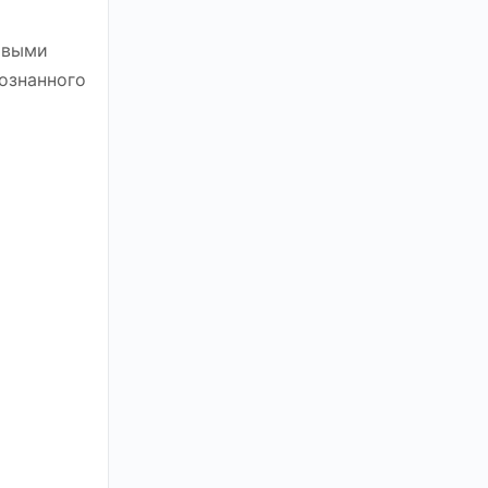
овыми
ознанного