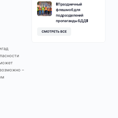
🚦Праздничный
флешмоб для
подразделений
пропаганды БДД🚦
СМОТРЕТЬ ВСЕ
игад
опасности
 может
евозможно –
ом