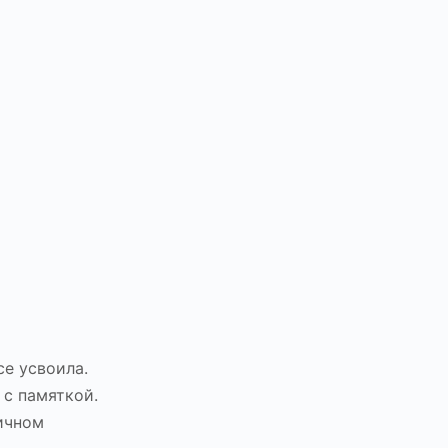
се усвоила.
с памяткой.
ичном