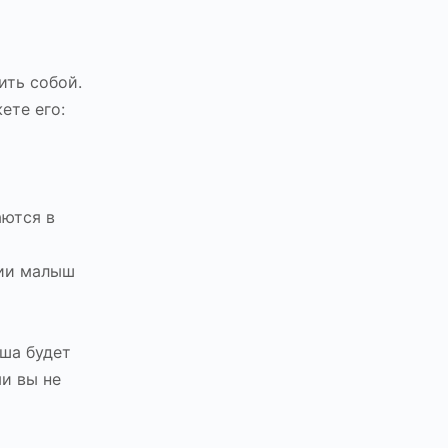
ить собой.
ете его:
аются в
нии малыш
ша будет
и вы не