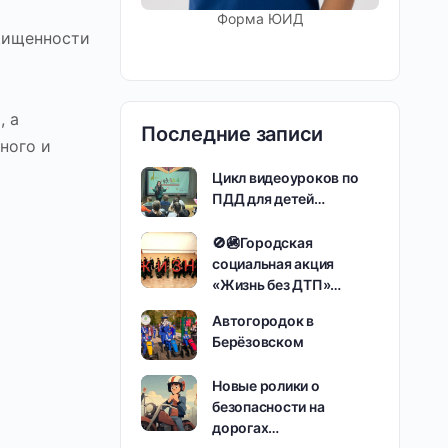
Форма ЮИД
ащищенности
, а
Последние записи
ного и
Цикл видеоуроков по
ПДД для детей…
🚫🚳Городская
социальная акция
«Жизнь без ДТП»…
Автогородок в
Берёзовском
Новые ролики о
безопасности на
дорогах…