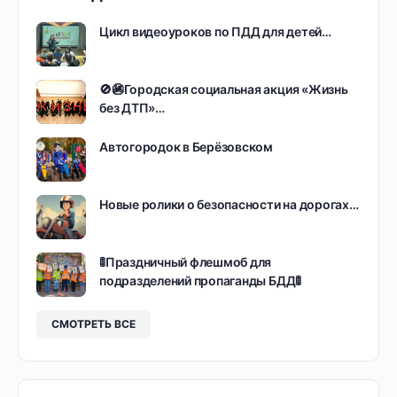
Цикл видеоуроков по ПДД для детей…
🚫🚳Городская социальная акция «Жизнь
без ДТП»…
Автогородок в Берёзовском
Новые ролики о безопасности на дорогах…
🚦Праздничный флешмоб для
подразделений пропаганды БДД🚦
СМОТРЕТЬ ВСЕ