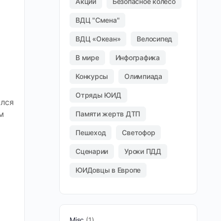
Акции
Безопасное колесо
ВДЦ "Смена"
ВДЦ «Океан»
Велосипед
В мире
Инфографика
Конкурсы
Олимпиада
Отряды ЮИД
лся
м
Памяти жертв ДТП
Пешеход
Светофор
Сценарии
Уроки ПДД
ЮИДовцы в Европе
Misc
1