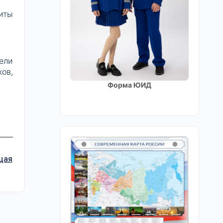
иты
ели
ов,
Форма ЮИД
щая