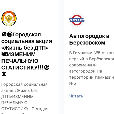
🚫🚳Городская
Автогородок в
социальная акция
Берёзовском
«Жизнь без ДТП»
В Гимназии №5 откры
🕊ИЗМЕНИМ
первый в Берёзовско
ПЕЧАЛЬНУЮ
современный
СТАТИСТИКУ!!!🚷
автогородок На
📵
территории гимназии
№5
Городская социальная
акция «Жизнь без
Читать
ДТП»ИЗМЕНИМ
ПЕЧАЛЬНУЮ
СТАТИСТИКУ!!!Сегодня