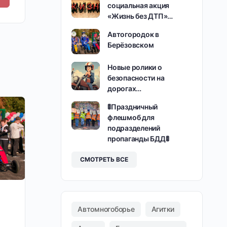
социальная акция
«Жизнь без ДТП»…
Автогородок в
Берёзовском
Новые ролики о
безопасности на
дорогах…
🚦Праздничный
флешмоб для
подразделений
пропаганды БДД🚦
СМОТРЕТЬ ВСЕ
Автомногоборье
Агитки