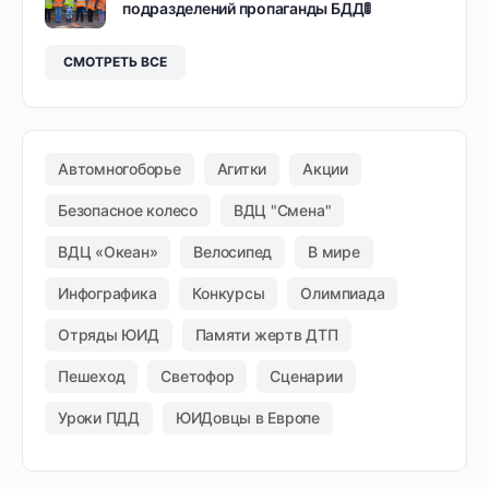
подразделений пропаганды БДД🚦
СМОТРЕТЬ ВСЕ
Автомногоборье
Агитки
Акции
Безопасное колесо
ВДЦ "Смена"
ВДЦ «Океан»
Велосипед
В мире
Инфографика
Конкурсы
Олимпиада
Отряды ЮИД
Памяти жертв ДТП
Пешеход
Светофор
Сценарии
Уроки ПДД
ЮИДовцы в Европе