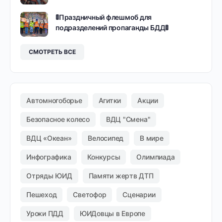
🚦Праздничный флешмоб для
подразделений пропаганды БДД🚦
СМОТРЕТЬ ВСЕ
Автомногоборье
Агитки
Акции
Безопасное колесо
ВДЦ "Смена"
ВДЦ «Океан»
Велосипед
В мире
Инфографика
Конкурсы
Олимпиада
Отряды ЮИД
Памяти жертв ДТП
Пешеход
Светофор
Сценарии
Уроки ПДД
ЮИДовцы в Европе