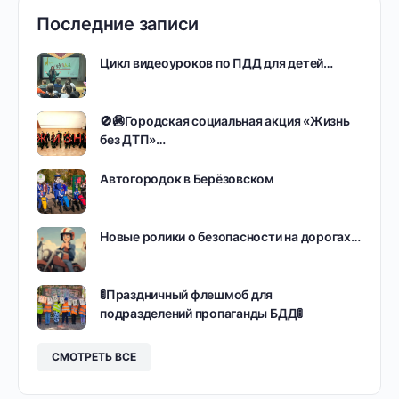
Последние записи
Цикл видеоуроков по ПДД для детей…
🚫🚳Городская социальная акция «Жизнь
без ДТП»…
Автогородок в Берёзовском
Новые ролики о безопасности на дорогах…
🚦Праздничный флешмоб для
подразделений пропаганды БДД🚦
СМОТРЕТЬ ВСЕ