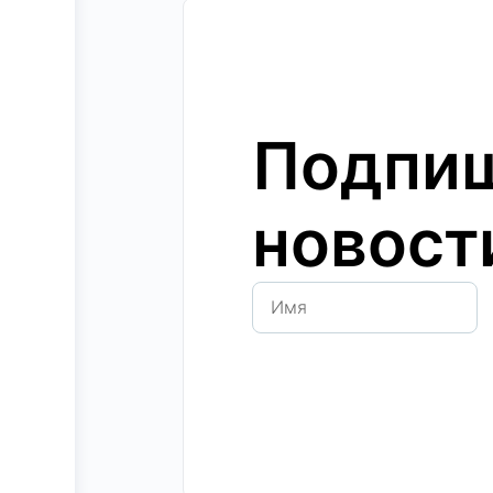
Подпиш
новост