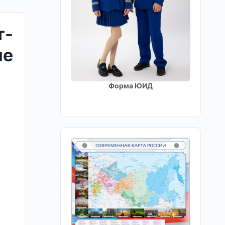
т-
ие
Форма ЮИД