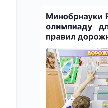
Минобрнауки Р
олимпиаду д
правил дорож