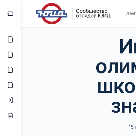
Лен
И
оли
шко
зн
15 