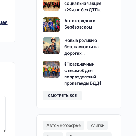
социальная акция
«Жизнь без ДТП»…
Автогородок в
щая
Берёзовском
Новые ролики о
безопасности на
дорогах…
🚦Праздничный
флешмоб для
подразделений
пропаганды БДД🚦
СМОТРЕТЬ ВСЕ
Автомногоборье
Агитки