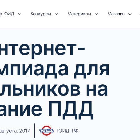
та ЮИД
Конкурсы
Материалы
Магазин
нтернет-
мпиада для
льников на
ание ПДД
августа, 2017
ЮИД. РФ