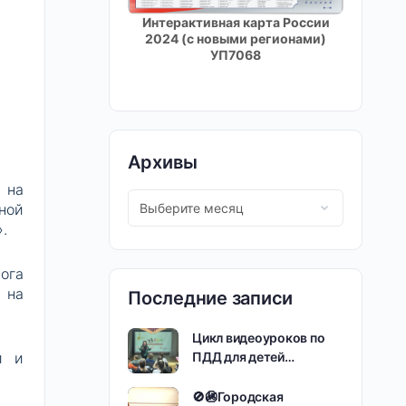
Интерактивная карта России
2024 (с новыми регионами)
УП7068
Архивы
 на
ной
.
ога
 на
Последние записи
Цикл видеоуроков по
ПДД для детей…
и и
🚫🚳Городская