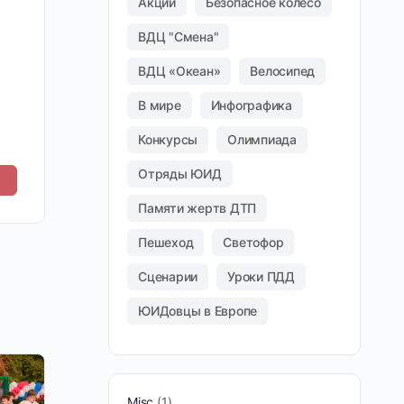
Акции
Безопасное колесо
ВДЦ "Смена"
ВДЦ «Океан»
Велосипед
В мире
Инфографика
Конкурсы
Олимпиада
Отряды ЮИД
Памяти жертв ДТП
Пешеход
Светофор
Сценарии
Уроки ПДД
ЮИДовцы в Европе
Misc
1