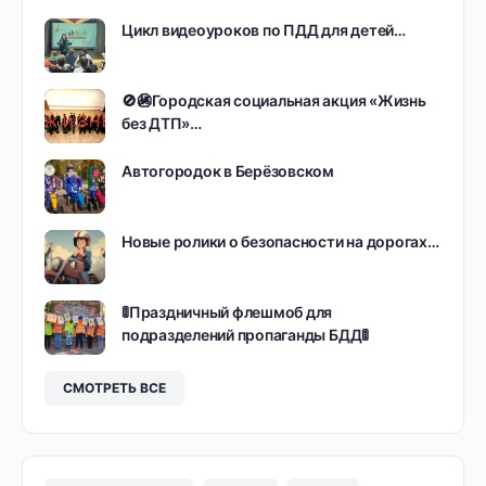
Цикл видеоуроков по ПДД для детей…
🚫🚳Городская социальная акция «Жизнь
без ДТП»…
Автогородок в Берёзовском
Новые ролики о безопасности на дорогах…
🚦Праздничный флешмоб для
подразделений пропаганды БДД🚦
СМОТРЕТЬ ВСЕ