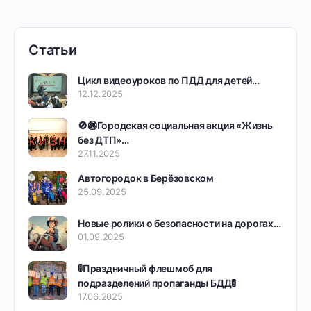
Статьи
Цикл видеоуроков по ПДД для детей…
12.12.2025
🚫🚳Городская социальная акция «Жизнь
без ДТП»…
27.11.2025
Автогородок в Берёзовском
25.09.2025
Новые ролики о безопасности на дорогах…
01.09.2025
🚦Праздничный флешмоб для
подразделений пропаганды БДД🚦
17.06.2025