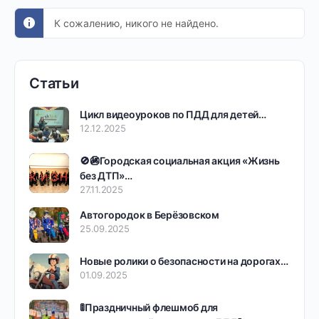
К сожалению, никого не найдено.
Статьи
Цикл видеоуроков по ПДД для детей…
12.12.2025
🚫🚳Городская социальная акция «Жизнь
без ДТП»…
27.11.2025
Автогородок в Берёзовском
25.09.2025
Новые ролики о безопасности на дорогах…
01.09.2025
🚦Праздничный флешмоб для