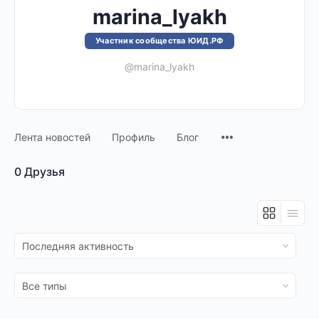
marina_lyakh
Участник сообщества ЮИД.РФ
@marina_lyakh
Лента новостей
Профиль
Блог
0
Друзья
Показать:
Показать: