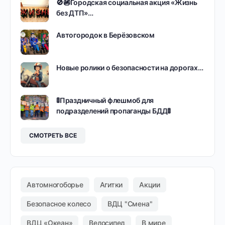
🚫🚳Городская социальная акция «Жизнь
без ДТП»…
Автогородок в Берёзовском
Новые ролики о безопасности на дорогах…
🚦Праздничный флешмоб для
подразделений пропаганды БДД🚦
СМОТРЕТЬ ВСЕ
Автомногоборье
Агитки
Акции
Безопасное колесо
ВДЦ "Смена"
ВДЦ «Океан»
Велосипед
В мире