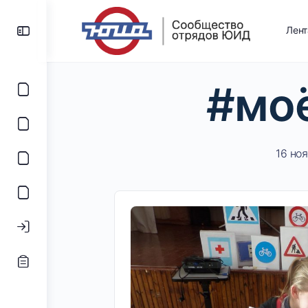
Лен
#мо
16 ноя