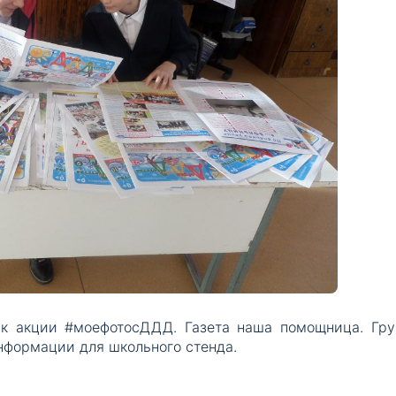
ик акции #моефотосДДД. Газета наша помощница. Гру
нформации для школьного стенда.