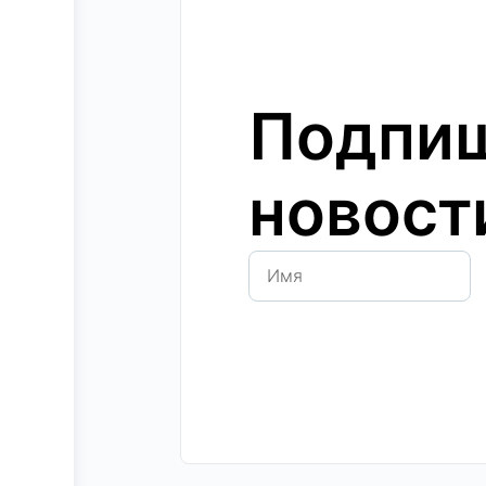
Подпиш
новост