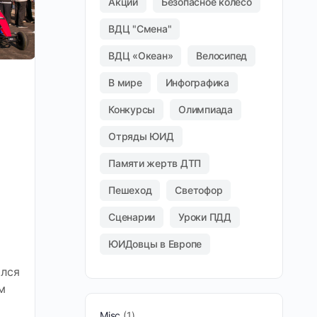
Акции
Безопасное колесо
ВДЦ "Смена"
ВДЦ «Океан»
Велосипед
В мире
Инфографика
Конкурсы
Олимпиада
Отряды ЮИД
Памяти жертв ДТП
Пешеход
Светофор
Сценарии
Уроки ПДД
ЮИДовцы в Европе
лся
м
Misc
1