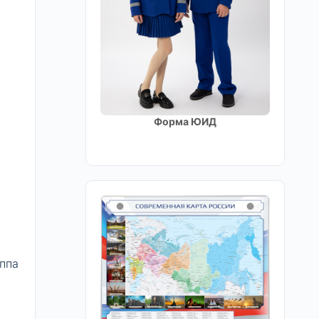
Форма ЮИД
ппа