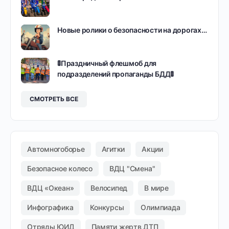
Новые ролики о безопасности на дорогах…
🚦Праздничный флешмоб для
подразделений пропаганды БДД🚦
СМОТРЕТЬ ВСЕ
Автомногоборье
Агитки
Акции
Безопасное колесо
ВДЦ "Смена"
ВДЦ «Океан»
Велосипед
В мире
Инфографика
Конкурсы
Олимпиада
Отряды ЮИД
Памяти жертв ДТП