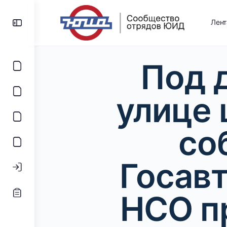
Лен
Под 
улице 
со
Госав
НСО п