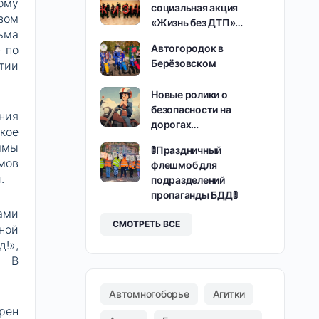
ому
социальная акция
зом
«Жизнь без ДТП»…
ьма
Автогородок в
 по
Берёзовском
тии
Новые ролики о
безопасности на
ния
дорогах…
кое
ммы
🚦Праздничный
мов
флешмоб для
.
подразделений
пропаганды БДД🚦
ами
СМОТРЕТЬ ВСЕ
ной
!»,
. В
Автомногоборье
Агитки
рен