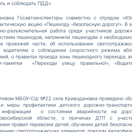
ать и соблюдать ПДД».
новка Госавтоинспекторы совместно с отрядом «Ю
тическую акцию «Пешеходу –безопасную дорогу!». В х
но-разъяснительная работа среди участников дорожн
астием пешеходов, напомнили пешеходам о необходимо
е проезжей части, об использовании светоотражаю
, водителям о соблюдении скоростного режима вбл
ий, о правилах проезда зоны пешеходного перехода, в
и-памятки «Переходи улицу правильно!», «Водите
ктивом МБОУ-СШ №22 села Криводановка проведено об
и меры профилактики детского дорожно-транспортн
 информации о состоянии аварийности на доро
овосибирской области, о причинах ДТП с участ
нии правил перевозки детей, обучении детей безопасн
зованию светоотражающих элементов, показом видеофил