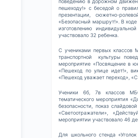
поведению в дорожном движени
пешеходу!» с беседой о прави
презентации, сюжетно-ролев
«Безопасный маршрут!». В ходе
изготовлению индивидуальной 
участвовало 32 ребенка.
С учениками первых классов 
транспортной культуры повед
мероприятие «Посвящение в ю
«Пешеход по улице идет!», в
«Пешеход уважает переход», «С
Ученики 6б, 7в классов М
тематического мероприятия «До
безопасности, показ слайдово
«Светоотражатели», «Действ
мероприятии участвовало 46 де
Для школьного стенда «Уголо