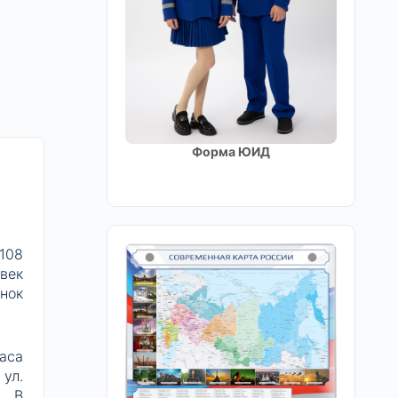
Форма ЮИД
108
век
нок
аса
ул.
. В