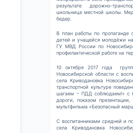
результате дорожно-трансп
школьница местной школы. Мед
бедер.
В план работы по пропаганде 
детей и учащейся молодёжи н
ГУ МВД России по Новосибирс
профилактической работе на те
10 октября 2017 года гру
Новосибирской области с вос
села Криводановка Новосибирс
транспортной культуре поведен
шагаем – ПДД соблюдаем!» с б
дороги, показом презентации
мультфильма «Безопасный маршр
С воспитанниками средней и п
села Криводановка Новосиби