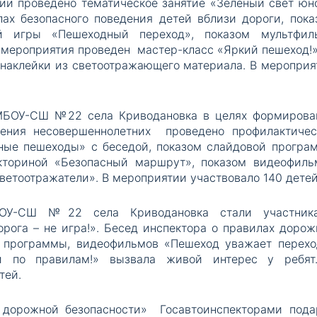
и проведено тематическое занятие «Зеленый свет юн
лах безопасного поведения детей вблизи дороги, пока
ой игры «Пешеходный переход», показом мультфил
 мероприятия проведен мастер-класс «Яркий пешеход!»
наклейки из светоотражающего материала. В мероприя
МБОУ-СШ №22 села Криводановка в целях формирова
ения несовершеннолетних проведено профилактичес
ные пешеходы» с беседой, показом слайдовой програ
икториной «Безопасный маршрут», показом видеофиль
ветоотражатели». В мероприятии участвовало 140 детей
БОУ-СШ №22 села Криводановка стали участник
рога – не игра!». Бесед инспектора о правилах дорож
й программы, видеофильмов «Пешеход уважает переход
уй по правилам!» вызвала живой интерес у ребят
тей.
к дорожной безопасности» Госавтоинспекторами пода