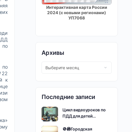
няя
Интерактивная карта России
еих
2024 (с новыми регионами)
УП7068
еди
БДД
 по
Архивы
 по
№22
й к
ице
изи
Последние записи
зом
Цикл видеоуроков по
ПДД для детей…
ка»
ому
🚫🚳Городская