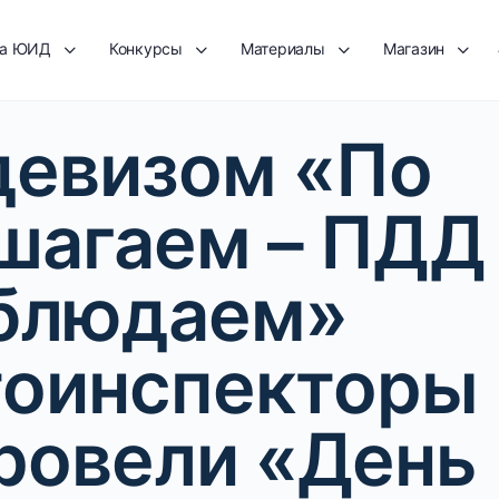
та ЮИД
Конкурсы
Материалы
Магазин
девизом «По
шагаем – ПДД
блюдаем»
тоинспекторы
ровели «День