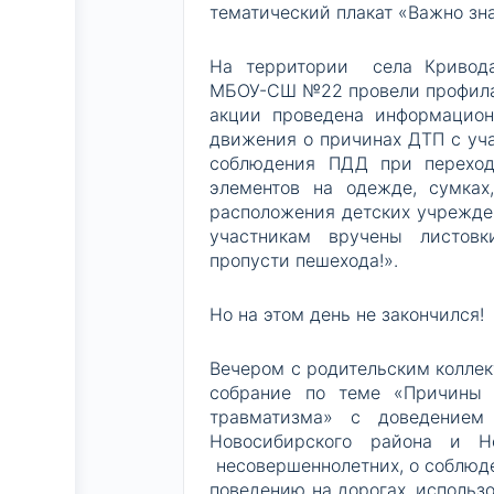
тематический плакат «Важно зн
На территории села Кривода
МБОУ-СШ №22 провели профилак
акции проведена информацион
движения о причинах ДТП с уч
соблюдения ПДД при переход
элементов на одежде, сумках
расположения детских учрежден
участникам вручены листовк
пропусти пешехода!».
Но на этом день не закончился!
Вечером с родительским колле
собрание по теме «Причины 
травматизма» с доведением
Новосибирского района и Н
несовершеннолетних, о соблюде
поведению на дорогах, исполь