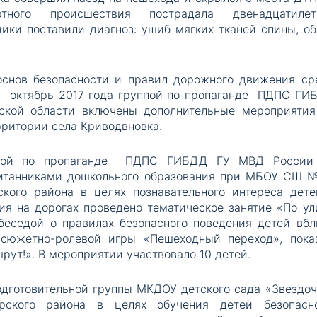
ортного происшествия пострадала двенадцатилет
ики поставили диагноз: ушиб мягких тканей спины, об
основ безопасности и правил дорожного движения ср
а октябрь 2017 года группой по пропаганде ПДПС ГИ
кой области включены дополнительные мероприятия
рритории села Криводвновка.
ппой по пропаганде ПДПС ГИБДД ГУ МВД России
питанниками дошкольного образования при МБОУ СШ 
кого района в целях познавательного интереса дете
ия на дорогах проведено тематическое занятие «По ул
еседой о правилах безопасного поведения детей вбл
, сюжетно-ролевой игры «Пешеходный переход», пока
ут!». В мероприятии участвовало 10 детей.
одготовительной группы МКДОУ детского сада «Звездоч
рского района в целях обучения детей безопасн