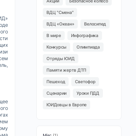
Акции
Безопасное колесо
ВДЦ "Смена"
ИД»
ВДЦ «Океан»
Велосипед
оде
ого
В мире
Инфографика
сти
щих
Конкурсы
Олимпиада
изи
сем
Отряды ЮИД
ль,
Памяти жертв ДТП
Пешеход
Светофор
Сценарии
Уроки ПДД
щее
ЮИДовцы в Европе
ого
гах
ием
ому
ьма
Misc
1