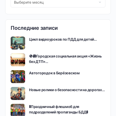
Последние записи
Цикл видеоуроков по ПДД для детей…
🚫🚳Городская социальная акция «Жизнь
без ДТП»…
Автогородок в Берёзовском
Новые ролики о безопасности на дорогах…
🚦Праздничный флешмоб для
подразделений пропаганды БДД🚦