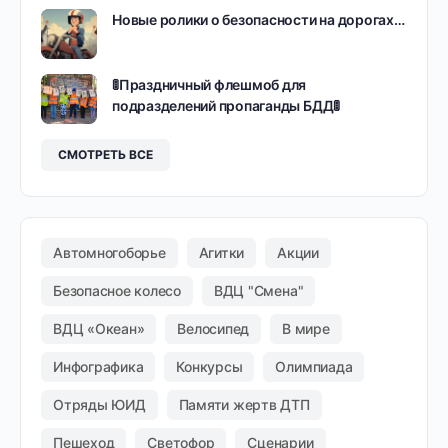
Новые ролики о безопасности на дорогах…
🚦Праздничный флешмоб для
подразделений пропаганды БДД🚦
СМОТРЕТЬ ВСЕ
Автомногоборье
Агитки
Акции
Безопасное колесо
ВДЦ "Смена"
ВДЦ «Океан»
Велосипед
В мире
Инфографика
Конкурсы
Олимпиада
Отряды ЮИД
Памяти жертв ДТП
Пешеход
Светофор
Сценарии