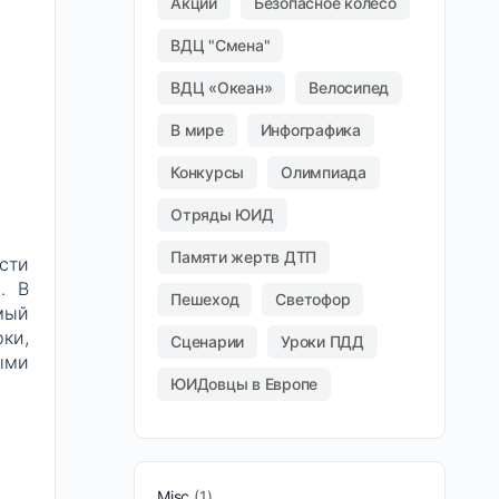
Акции
Безопасное колесо
ВДЦ "Смена"
ВДЦ «Океан»
Велосипед
В мире
Инфографика
Конкурсы
Олимпиада
Отряды ЮИД
Памяти жертв ДТП
сти
. В
Пешеход
Светофор
мый
ки,
Сценарии
Уроки ПДД
ыми
ЮИДовцы в Европе
Misc
1