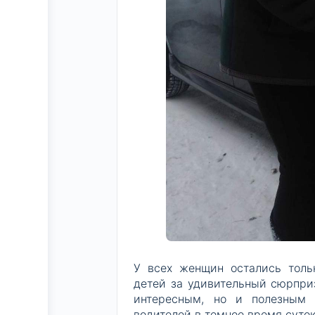
У всех женщин остались толь
детей за удивительный сюрпри
интересным, но и полезным 
водителей в темное время суток