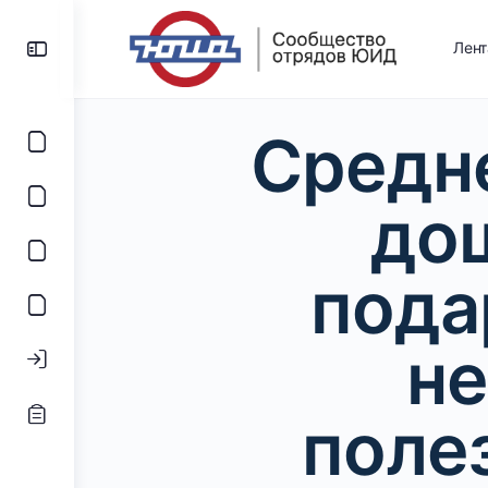
Лен
Средн
до
пода
н
поле