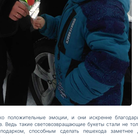
ко положительные эмоции, и они искренне благодар
з. Ведь такие световозвращающие букеты стали не тол
подарком, способным сделать пешехода заметнее 
.