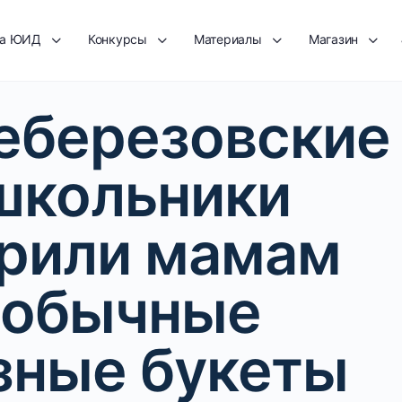
та ЮИД
Конкурсы
Материалы
Магазин
еберезовские
школьники
рили мамам
еобычные
зные букеты