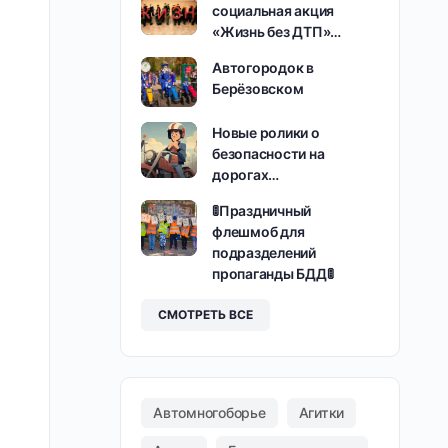
социальная акция
«Жизнь без ДТП»…
Автогородок в
Берёзовском
Новые ролики о
безопасности на
дорогах…
🚦Праздничный
флешмоб для
подразделений
пропаганды БДД🚦
СМОТРЕТЬ ВСЕ
Автомногоборье
Агитки