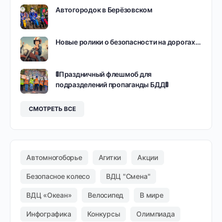
Автогородок в Берёзовском
Новые ролики о безопасности на дорогах…
🚦Праздничный флешмоб для
подразделений пропаганды БДД🚦
СМОТРЕТЬ ВСЕ
Автомногоборье
Агитки
Акции
Безопасное колесо
ВДЦ "Смена"
ВДЦ «Океан»
Велосипед
В мире
Инфографика
Конкурсы
Олимпиада