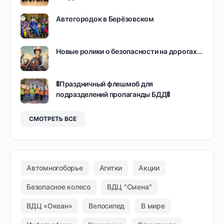
Автогородок в Берёзовском
Новые ролики о безопасности на дорогах…
🚦Праздничный флешмоб для
подразделений пропаганды БДД🚦
СМОТРЕТЬ ВСЕ
Автомногоборье
Агитки
Акции
Безопасное колесо
ВДЦ "Смена"
ВДЦ «Океан»
Велосипед
В мире