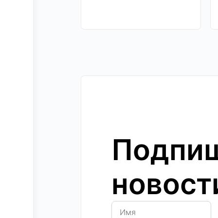
Подпиш
новост