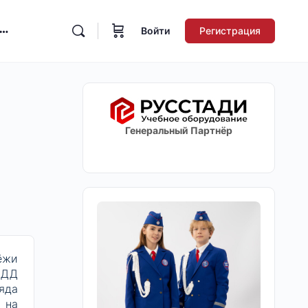
Войти
Регистрация
Генеральный Партнёр
ёжи
БДД
яда
 на