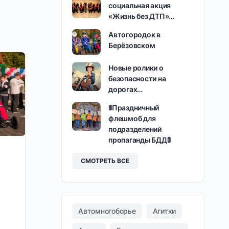
социальная акция
«Жизнь без ДТП»…
Автогородок в
Берёзовском
Новые ролики о
безопасности на
дорогах…
🚦Праздничный
флешмоб для
подразделений
пропаганды БДД🚦
СМОТРЕТЬ ВСЕ
Автомногоборье
Агитки