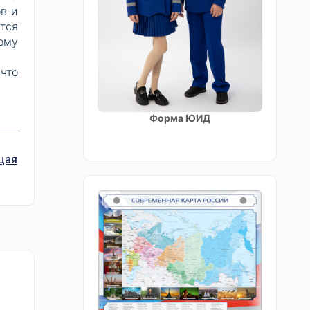
в и
тся
ому
что
Форма ЮИД
щая