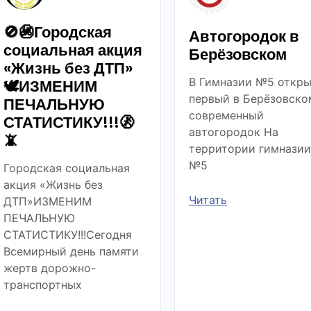
🚫🚳Городская
Автогородок в
социальная акция
Берёзовском
«Жизнь без ДТП»
В Гимназии №5 откры
🕊ИЗМЕНИМ
первый в Берёзовско
ПЕЧАЛЬНУЮ
современный
СТАТИСТИКУ!!!🚷
автогородок На
📵
территории гимназии
№5
Городская социальная
акция «Жизнь без
Читать
ДТП»ИЗМЕНИМ
ПЕЧАЛЬНУЮ
СТАТИСТИКУ!!!Сегодня
Всемирный день памяти
жертв дорожно-
транспортных