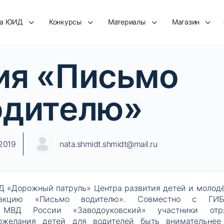
та ЮИД
Конкурсы
Материалы
Магазин
ия «Письмо
одителю»
2019
nata.shmidt.shmidt@mail.ru
ИД «Дорожный патруль» Центра развития детей и молод
 акцию «Письмо водителю». Совместно с ГИ
 МВД России «Заводоуковский» участники отр
ожелания детей для водителей быть внимательнее