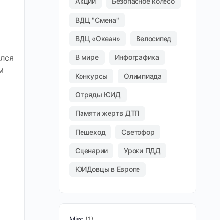
Акции
Безопасное колесо
ВДЦ "Смена"
ВДЦ «Океан»
Велосипед
лся
В мире
Инфографика
м
Конкурсы
Олимпиада
Отряды ЮИД
Памяти жертв ДТП
Пешеход
Светофор
Сценарии
Уроки ПДД
ЮИДовцы в Европе
Misc
1