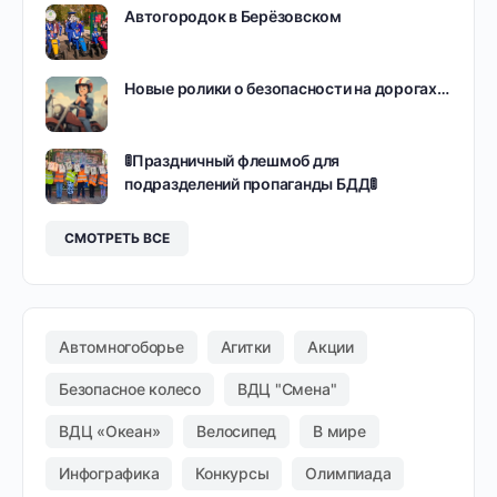
Автогородок в Берёзовском
Новые ролики о безопасности на дорогах…
🚦Праздничный флешмоб для
подразделений пропаганды БДД🚦
СМОТРЕТЬ ВСЕ
Автомногоборье
Агитки
Акции
Безопасное колесо
ВДЦ "Смена"
ВДЦ «Океан»
Велосипед
В мире
Инфографика
Конкурсы
Олимпиада