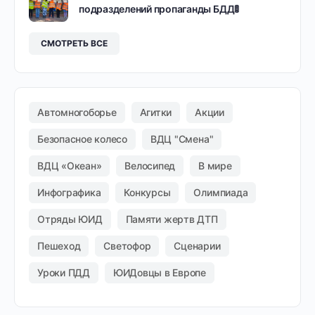
подразделений пропаганды БДД🚦
СМОТРЕТЬ ВСЕ
Автомногоборье
Агитки
Акции
Безопасное колесо
ВДЦ "Смена"
ВДЦ «Океан»
Велосипед
В мире
Инфографика
Конкурсы
Олимпиада
Отряды ЮИД
Памяти жертв ДТП
Пешеход
Светофор
Сценарии
Уроки ПДД
ЮИДовцы в Европе