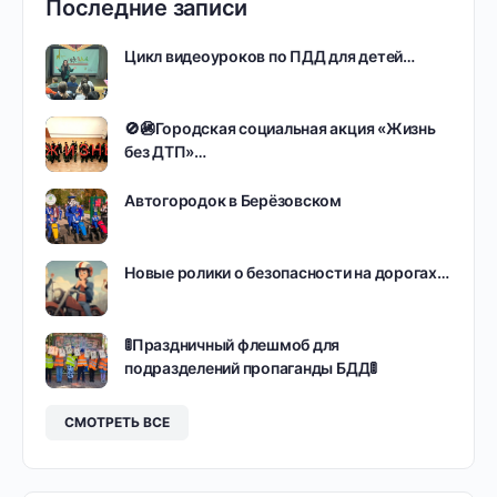
Последние записи
Цикл видеоуроков по ПДД для детей…
🚫🚳Городская социальная акция «Жизнь
без ДТП»…
Автогородок в Берёзовском
Новые ролики о безопасности на дорогах…
🚦Праздничный флешмоб для
подразделений пропаганды БДД🚦
СМОТРЕТЬ ВСЕ