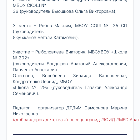
МБОУ СКОШ №
36 (руководитель Вьюшкова Ольга Викторовна);
3 место – Рябов Максим, МБОУ СОШ № 25 СП
(руководитель
Якубжанов Бегали Хатамович).
Участие – Рыболовлева Виктория, МБСУВОУ «Школа
№ 202»
(руководители Болдырев Анатолий Александрович,
Панченко Анастасия
Олеговна, Воробьёва Зинаида Валерьевна),
Кондратенко Леонид, МБОУ
«Школа № 29» (руководитель Глазков Александр
Семенович).
Педагог – организатор ДТДиМ Самсонова Марина
Николаевна
#добраядорогадетства
#прессцентрюид
#ЮИД
#MEDIAпат