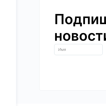
Подпиш
новост