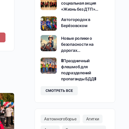
социальная акция
«Жизнь без ДТП»…
Автогородок в
Берёзовском
Новые ролики о
безопасности на
дорогах…
🚦Праздничный
флешмоб для
подразделений
пропаганды БДД🚦
СМОТРЕТЬ ВСЕ
Автомногоборье
Агитки