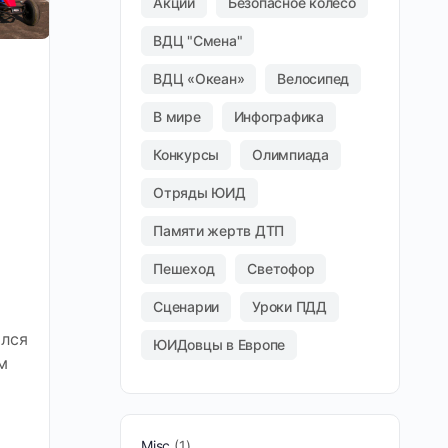
Акции
Безопасное колесо
ВДЦ "Смена"
ВДЦ «Океан»
Велосипед
В мире
Инфографика
Конкурсы
Олимпиада
Отряды ЮИД
Памяти жертв ДТП
Пешеход
Светофор
Сценарии
Уроки ПДД
лся
ЮИДовцы в Европе
м
Misc
1