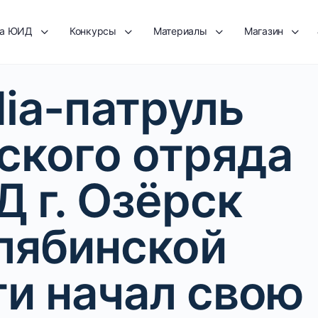
та ЮИД
Конкурсы
Материалы
Магазин
ia-патруль
ского отряда
 г. Озёрск
лябинской
ти начал свою