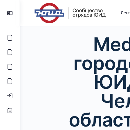
Лен
Med
город
ЮИД
Че
облас