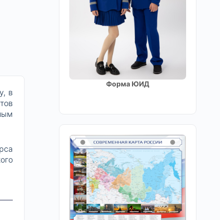
Форма ЮИД
, в
тов
ным
рса
ого