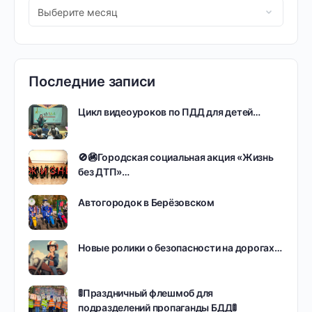
Последние записи
Цикл видеоуроков по ПДД для детей…
🚫🚳Городская социальная акция «Жизнь
без ДТП»…
Автогородок в Берёзовском
Новые ролики о безопасности на дорогах…
🚦Праздничный флешмоб для
подразделений пропаганды БДД🚦