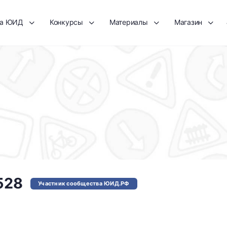
та ЮИД
Конкурсы
Материалы
Магазин
528
Участник сообщества ЮИД.РФ