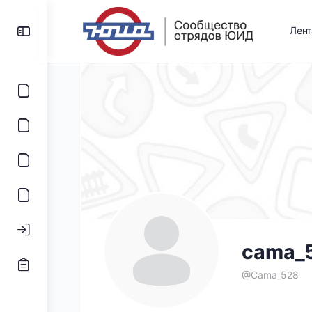
Лен
cama_
@Cama_528