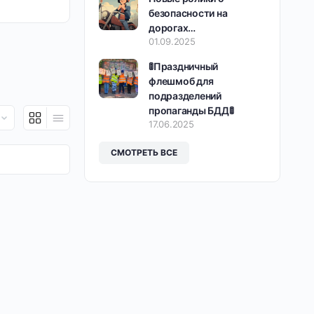
безопасности на
дорогах…
01.09.2025
🚦Праздничный
флешмоб для
подразделений
пропаганды БДД🚦
17.06.2025
СМОТРЕТЬ ВСЕ