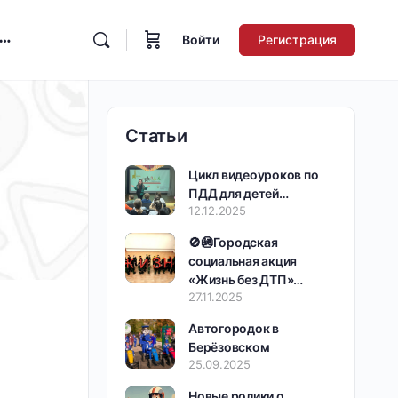
Войти
Регистрация
Статьи
Цикл видеоуроков по
ПДД для детей…
12.12.2025
🚫🚳Городская
социальная акция
«Жизнь без ДТП»…
27.11.2025
Автогородок в
Берёзовском
25.09.2025
Новые ролики о