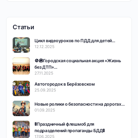
Статьи
Цикл видеоуроков по ПДД для детей…
12.12.2025
🚫🚳Городская социальная акция «Жизнь
без ДТП»…
27.11.2025
Автогородок в Берёзовском
25.09.2025
Новые ролики о безопасности на дорогах…
01.09.2025
🚦Праздничный флешмоб для
подразделений пропаганды БДД🚦
17.06.2025