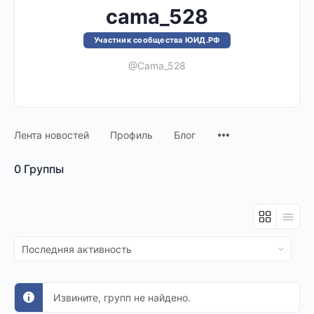
cama_528
Участник сообщества ЮИД.РФ
@Cama_528
Лента новостей
Профиль
Блог
0
Группы
Сортировать
по:
Извините, групп не найдено.