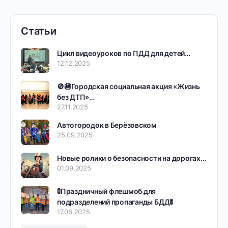
Статьи
Цикл видеоуроков по ПДД для детей…
12.12.2025
🚫🚳Городская социальная акция «Жизнь
без ДТП»…
27.11.2025
Автогородок в Берёзовском
25.09.2025
Новые ролики о безопасности на дорогах…
01.09.2025
🚦Праздничный флешмоб для
подразделений пропаганды БДД🚦
17.06.2025