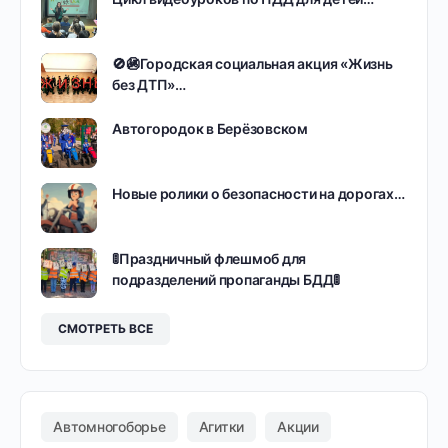
🚫🚳Городская социальная акция «Жизнь
без ДТП»…
Автогородок в Берёзовском
Новые ролики о безопасности на дорогах…
🚦Праздничный флешмоб для
подразделений пропаганды БДД🚦
СМОТРЕТЬ ВСЕ
Автомногоборье
Агитки
Акции