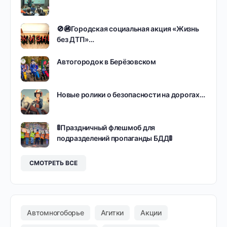
🚫🚳Городская социальная акция «Жизнь
без ДТП»…
Автогородок в Берёзовском
Новые ролики о безопасности на дорогах…
🚦Праздничный флешмоб для
подразделений пропаганды БДД🚦
СМОТРЕТЬ ВСЕ
Автомногоборье
Агитки
Акции